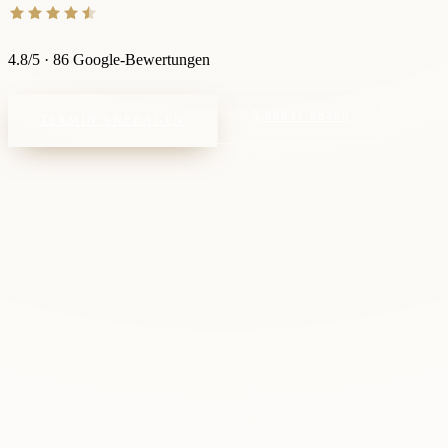
4.8
/5
·
86
Google-Bewertungen
06831 88489
TERMIN ANFRAGEN