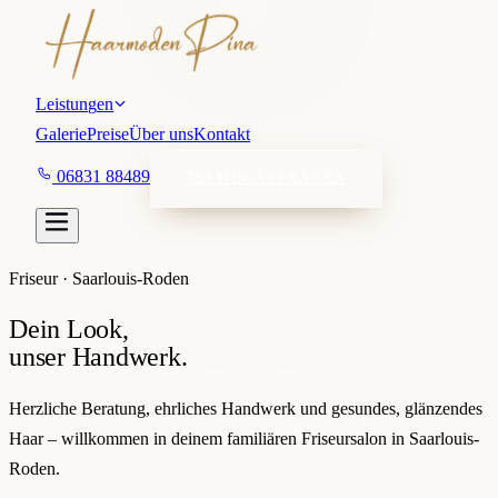
L
e
i
s
t
u
n
g
e
n
G
a
l
e
r
i
e
P
r
e
i
s
e
Ü
b
e
r
u
n
s
K
o
n
t
a
k
t
0
6
8
3
1
8
8
4
8
9
TERMIN ANFRAGEN
Friseur · Saarlouis-Roden
Dein Look,
unser Handwerk.
Herzliche Beratung, ehrliches Handwerk und gesundes, glänzendes
Haar – willkommen in deinem familiären Friseursalon in Saarlouis-
Roden.