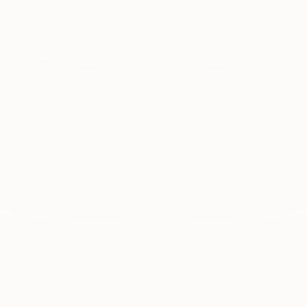
L
e
r
n
e
u
n
s
k
e
n
n
e
n
DAMEN, HERREN & KINDER
Schnitt & Form
Mehr erfahren
→