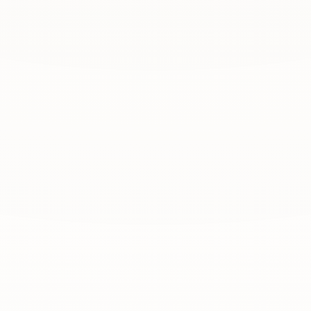
FARBVERLÄUFE, STRÄHNEN &
BLONDIERUNG
Coloration & Balayage
Mehr erfahren
→
KÄLTEVERSIEGELUNG AUS ITALIEN
Original Criokure
Mehr erfahren
→
GLANZ & GESUNDES HAAR
Pflege & Styling
Mehr erfahren
→