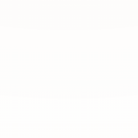
✦
✦
✦