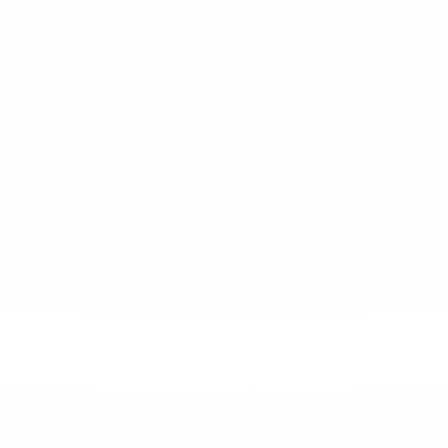
4.8
/ 5
A
l
l
e
B
e
w
e
r
t
u
n
g
e
n
a
u
f
G
o
o
g
l
e
a
n
s
e
h
e
n
A
l
l
e
B
e
w
e
r
t
u
n
g
e
n
l
e
s
e
n